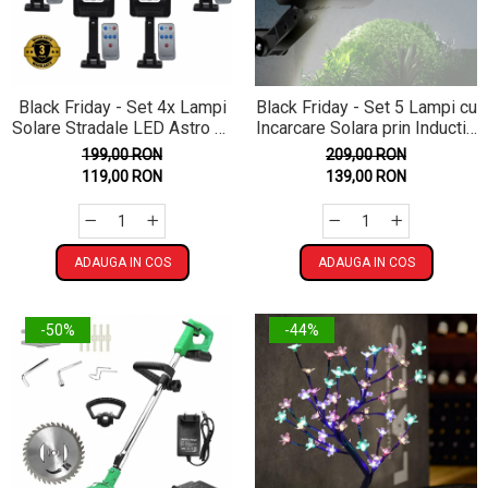
Black Friday - Set 4x Lampi
Black Friday - Set 5 Lampi cu
Solare Stradale LED Astro by
Incarcare Solara prin Inductie
Innova, 160 LED COB,
160 LED-uri COB,
199,00 RON
209,00 RON
Senzor, Telecomandă, IP66,
telecomanda
119,00 RON
139,00 RON
Garanție 3 Ani
ADAUGA IN COS
ADAUGA IN COS
-50%
-44%