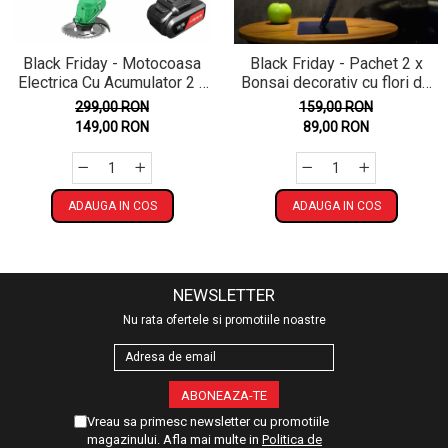
Black Friday - Motocoasa
Black Friday - Pachet 2 x
Electrica Cu Acumulator 2 x
Bonsai decorativ cu flori de
48V, 18000 RPM ,
cires, 28 LED Multicolor
299,00 RON
159,00 RON
Extensibila + 9 Accesorii
149,00 RON
89,00 RON
ADAUGA IN COS
ADAUGA IN COS
NEWSLETTER
Nu rata ofertele si promotiile noastre
Vreau sa primesc newsletter cu promotiile
magazinului. Afla mai multe in
Politica de