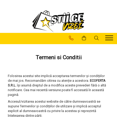
Pachete Promotionale
Casa Si Gradina
LAMPI SOLARE
Articole de Sarbatori
Baie
Decoratiuni
Camere Supraveghere
Decoratiuni
Lampi
Casa si Gradina
Gradina
Lampi Solare
Lampi Decorative
Termeni si Conditii
Sanatate si Intretinere
Utile
Folosirea acestui site implică acceptarea termenilor și condițiilor
de mai jos. Recomandăm citirea cu atenție a acestora.
ECOFERTA
S.R.L.
își asumă dreptul de a modifica aceste prevederi fără o altă
notificare. Cea mai recentă versiune poate fi accesată în această
pagină.
Accesul/vizitarea acestui website de către dumneavoastră se
supune Termenilor și condițiilor de utilizare și implică acceptul
explicit al dumneavoastră cu privire la acestea și reprezintă
înțelegerea dintre părți.