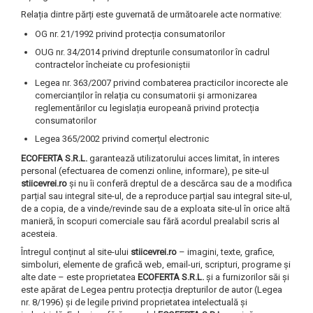
Relația dintre părți este guvernată de următoarele acte normative:
OG nr. 21/1992 privind protecția consumatorilor
OUG nr. 34/2014 privind drepturile consumatorilor în cadrul
contractelor încheiate cu profesioniștii
Legea nr. 363/2007 privind combaterea practicilor incorecte ale
comercianților în relația cu consumatorii și armonizarea
reglementărilor cu legislația europeană privind protecția
consumatorilor
Legea 365/2002 privind comerțul electronic
ECOFERTA S.R.L.
garantează utilizatorului acces limitat, în interes
personal (efectuarea de comenzi online, informare), pe site-ul
stiicevrei.ro
și nu îi conferă dreptul de a descărca sau de a modifica
parțial sau integral site-ul, de a reproduce parțial sau integral site-ul,
de a copia, de a vinde/revinde sau de a exploata site-ul în orice altă
manieră, în scopuri comerciale sau fără acordul prealabil scris al
acesteia.
Întregul conținut al site-ului
stiicevrei.ro
– imagini, texte, grafice,
simboluri, elemente de grafică web, email-uri, scripturi, programe și
alte date – este proprietatea
ECOFERTA S.R.L.
și a furnizorilor săi și
este apărat de Legea pentru protecția drepturilor de autor (Legea
nr. 8/1996) și de legile privind proprietatea intelectuală și