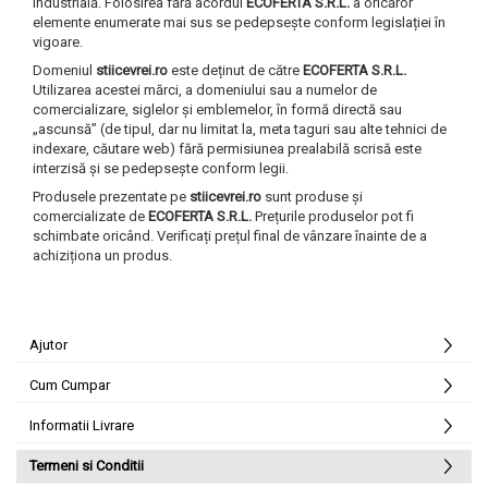
industrială. Folosirea fără acordul
ECOFERTA S.R.L.
a oricăror
elemente enumerate mai sus se pedepsește conform legislației în
vigoare.
Domeniul
stiicevrei.ro
este deținut de către
ECOFERTA S.R.L.
Utilizarea acestei mărci, a domeniului sau a numelor de
comercializare, siglelor și emblemelor, în formă directă sau
„ascunsă” (de tipul, dar nu limitat la, meta taguri sau alte tehnici de
indexare, căutare web) fără permisiunea prealabilă scrisă este
interzisă și se pedepsește conform legii.
Produsele prezentate pe
stiicevrei.ro
sunt produse și
comercializate de
ECOFERTA S.R.L.
Prețurile produselor pot fi
schimbate oricând. Verificați prețul final de vânzare înainte de a
achiziționa un produs.
Ajutor
Cum Cumpar
Informatii Livrare
Termeni si Conditii