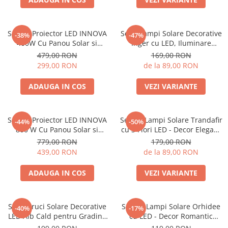
Set 2 x Proiector LED INNOVA
Set 2 Lampi Solare Decorative
-38%
-47%
400W Cu Panou Solar si
Inger cu LED, Iluminare
telecomanda, IP66 + Cadou
Automata, Rezistente la
479,00 RON
169,00 RON
Surpriza
Intemperii, IP44, 45 cm
299,00 RON
de la 89,00 RON
ADAUGA IN COS
VEZI VARIANTE
Set 2 x Proiector LED INNOVA
Set 4 x Lampi Solare Trandafir
-44%
-50%
800 W Cu Panou Solar si
cu 3 Flori LED - Decor Elegant
telecomanda, IP66 + Cadou
de Gradina, Tarus si Panou
779,00 RON
179,00 RON
Surpriza
Solar
439,00 RON
de la 89,00 RON
ADAUGA IN COS
VEZI VARIANTE
Set 4 Cruci Solare Decorative
Set 4 x Lampi Solare Orhidee
-40%
-17%
LED Alb Cald pentru Gradina
cu LED - Decor Romantic
si Cimitir - Iluminare
pentru Gradina, Tarus si