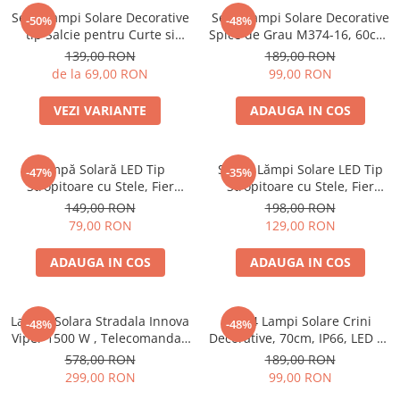
Set 2 Lampi Solare Decorative
Set 4 Lampi Solare Decorative
-50%
-48%
tip Salcie pentru Curte si
Spice de Grau M374-16, 60cm,
Gradina, 120 LED-uri, Lumina
IP66, LED cu Senzor Lumina
139,00 RON
189,00 RON
Calda / Rece / Multicolor
de la 69,00 RON
99,00 RON
VEZI VARIANTE
ADAUGA IN COS
Lampă Solară LED Tip
Set 2x Lămpi Solare LED Tip
-47%
-35%
Stropitoare cu Stele, Fier
Stropitoare cu Stele, Fier
Forjat, Design Retro, Proiecție
Forjat, Design Retro, Proiecție
149,00 RON
198,00 RON
Lumină Caldă, IP65, 80 cm
Lumină Caldă, IP65, 80 cm
79,00 RON
129,00 RON
ADAUGA IN COS
ADAUGA IN COS
Lampa Solara Stradala Innova
Set 4 Lampi Solare Crini
-48%
-48%
Viper 1500 W , Telecomanda ,
Decorative, 70cm, IP66, LED cu
IP67 , Senzor de Miscare ,
Senzor Lumina
578,00 RON
189,00 RON
Senzor de Lumina
299,00 RON
99,00 RON