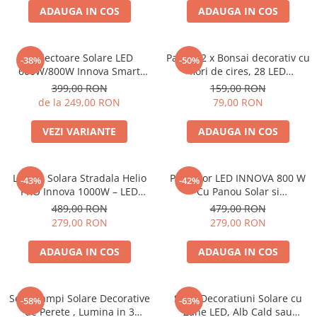
ADAUGA IN COS
ADAUGA IN COS
Proiectoare Solare LED
Pachet 2 x Bonsai decorativ cu
-38%
-50%
600W/800W Innova Smart
flori de cires, 28 LED
Home Hall, IP67, Panouri
Multicolor
399,00 RON
159,00 RON
Solare 45x35 cm și
de la 249,00 RON
79,00 RON
Telecomenzi
VEZI VARIANTE
ADAUGA IN COS
Lampa Solara Stradala Helio
Proiector LED INNOVA 800 W
-43%
-42%
PRO Innova 1000W – LED
Cu Panou Solar si
80 000 lm, Senzor Miscare,
telecomanda, IP66 + Cadou
489,00 RON
479,00 RON
Senzor Lumina IP66,
Surpriza
279,00 RON
279,00 RON
Telecomanda & Suport
Prindere + Cadou Surpriza
ADAUGA IN COS
ADAUGA IN COS
Set 2 Lampi Solare Decorative
Set 2 Decoratiuni Solare cu
-58%
-63%
de Perete , Lumina in 3
Zane LED, Alb Cald sau