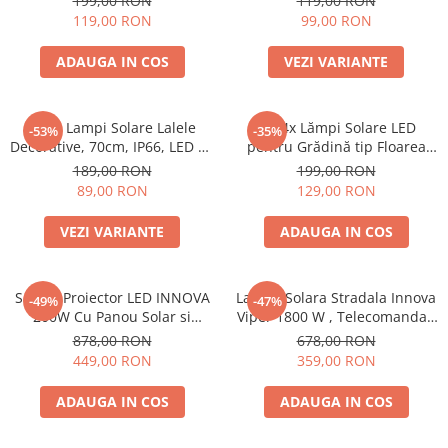
199,00 RON
119,00 RON
Automata
Panou Solar
119,00 RON
99,00 RON
ADAUGA IN COS
VEZI VARIANTE
Set 4 Lampi Solare Lalele
Set 4x Lămpi Solare LED
-53%
-35%
Decorative, 70cm, IP66, LED cu
pentru Grădină tip Floarea
Senzor Lumina
Soarelui cu 3 flori, 10 Micro-
189,00 RON
199,00 RON
LED-uri pe Floare, Înălțime 70
89,00 RON
129,00 RON
cm, Rezistente la Intemperii,
IP65
VEZI VARIANTE
ADAUGA IN COS
Set 4 x Proiector LED INNOVA
Lampa Solara Stradala Innova
-49%
-47%
200W Cu Panou Solar si
Viper 1800 W , Telecomanda ,
telecomanda, IP66 + Cadou
IP67 , Senzor de Miscare ,
878,00 RON
678,00 RON
Surpriza
Senzor de Lumina
449,00 RON
359,00 RON
ADAUGA IN COS
ADAUGA IN COS