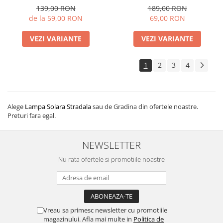
Directii , Mullticolor , Alb rece
Multicolor - Iluminare
139,00 RON
189,00 RON
, Alb Cald
Ambientala pentru Gradina,
de la 59,00 RON
69,00 RON
Terasa si Balcon
VEZI VARIANTE
VEZI VARIANTE
1
2
3
4
Alege
Lampa Solara Stradala
sau de Gradina din ofertele noastre.
Preturi fara egal.
NEWSLETTER
Nu rata ofertele si promotiile noastre
Vreau sa primesc newsletter cu promotiile
magazinului. Afla mai multe in
Politica de