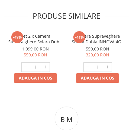
PRODUSE SIMILARE
Set 2 x Camera
Camera Supraveghere
-49%
-41%
Supraveghere Solara Dubla
Solara Dubla INNOVA 4G ,
INNOVA 4G , 6MP , Full HD,
6MP , Full HD, PTZ 360°,
1.099,00 RON
559,00 RON
PTZ 360°, baterie
baterie 12000mAh, vedere
559,00 RON
329,00 RON
12000mAh, 3 ani garantie
nocturna, audio
bidirectional, O-KAM PRO, 3
ani garantie
ADAUGA IN COS
ADAUGA IN COS
B M