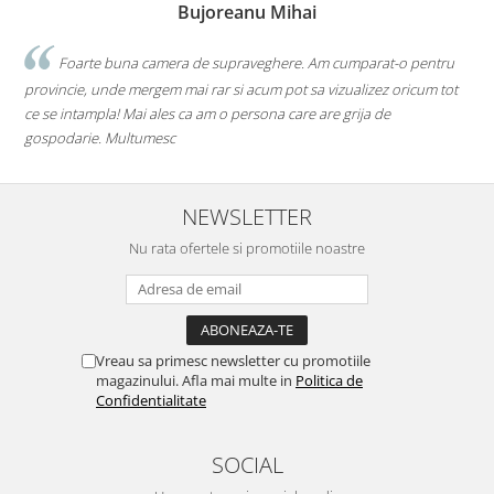
Bujoreanu Mihai
Foarte buna camera de supraveghere. Am cumparat-o pentru
provincie, unde mergem mai rar si acum pot sa vizualizez oricum tot
l
ce se intampla! Mai ales ca am o persona care are grija de
r
gospodarie. Multumesc
NEWSLETTER
Nu rata ofertele si promotiile noastre
Vreau sa primesc newsletter cu promotiile
magazinului. Afla mai multe in
Politica de
Confidentialitate
SOCIAL