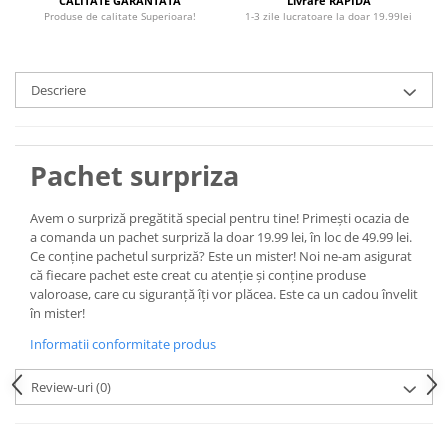
CALITATE GARANTATA
Livrare RAPIDA
Produse de calitate Superioara!
1-3 zile lucratoare la doar 19.99lei
Descriere
Pachet surpriza
Avem o surpriză pregătită special pentru tine! Primești ocazia de
a comanda un pachet surpriză la doar 19.99 lei, în loc de 49.99 lei.
Ce conține pachetul surpriză? Este un mister! Noi ne-am asigurat
că fiecare pachet este creat cu atenție și conține produse
valoroase, care cu siguranță îți vor plăcea. Este ca un cadou învelit
în mister!
Informatii conformitate produs
Review-uri
(0)