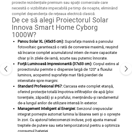
proiecte rezidențiale premium sau spații comerciale care
necesită o vizibilitate impecabilă pe timp de noapte, eliminând
complet dependența de rețeaua electrică clasică.
De ce să alegi Proiectorul Solar
Innova Smart Home Cyborg
1000W?
Panou Solar XL (45x35 cm):
Suprafața masivă a panoului
fotovoltaic garantează o rată de conversie maximă, reușind
să încarce complet acumulatorul intern de mare capacitate
chiar și în zilele de iarnă, scurte sau puternic înnorate.
Forță Luminoasă Impresionantă (37x33 cm):
Corpul extins al
proiectorului permite o dispersie largă de 120° a fluxului
luminos, acoperind suprafețe mari fără pierderi de
intensitate spre margini.
Standard Profesional IP67:
Carcasa este complet etanșă,
oferind protecție totală împotriva infiltrațiilor de apă (ploi
torențiale, zăpadă) și a prafului, menținându-și randamentul
de-a lungul anilor de utilizare intensă în exterior.
Management Inteligent al Energiei:
Senzorul crepuscular
integrat pornește automat lumina la lăsarea serii și o oprește
în zori. Cu ajutorul telecomenzii incluse, poți ajusta manual
treptele de putere sau seta temporizatorul pentru a optimiza
consumul bateriei.