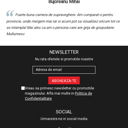
Bujoreanu Mihai
Foarte buna camera de supraveghere. Am cumparat-o pentru
ru
provincie, unde mergem mai rar si acum pot sa vizualizez oricum tot ce
l
se intampla! Mai ales ca am o persona care are grija de gospodarie.
r
Multumesc
NEWSLETTER
Nu rata ofertele si promotiile noastre
Vreau sa primesc newsletter cu promotiile
magazinului. Afla mai multe in
Politica de
Confidentialitate
SOCIAL
Urmareste-ne in social media