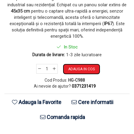
industrial sau rezidențial. Echipat cu un panou solar extins de
45x35 cm
pentru o captare ultra-rapidă a energiei, senzor
inteligent și telecomandă, acesta oferă o luminozitate
excepțională și o rezistență totală la intemperii (
IP67
). Este
soluția definitivă pentru spații mari, oferind independență
energetică 100%.
In Stoc
Durata de livrare:
1-3 zile lucratoare
ADAUGA IN COS
Cod Produs:
HG-C988
Ai nevoie de ajutor?
0371231419
Adauga la Favorite
Cere informatii
Comanda rapida