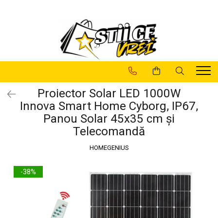
Pachete Promotionale
Casa Si Gradina
LAMPI SOLARE
Articole de Sarbatori
Baie
Decoratiuni
Camere Supraveghere
Decoratiuni
Lampi
Casa si Gradina
Gradina
Proiector Solar LED 1000W
Innova Smart Home Cyborg, IP67,
Lampi Solare
Lampi Decorative
Panou Solar 45x35 cm și
Sanatate si Intretinere
Utile
Telecomandă
HOMEGENIUS
-38%