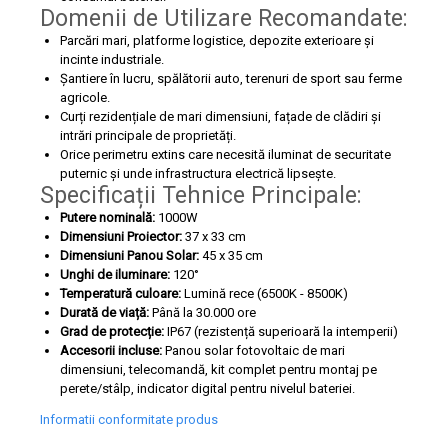
Domenii de Utilizare Recomandate:
Parcări mari, platforme logistice, depozite exterioare și
incinte industriale.
Șantiere în lucru, spălătorii auto, terenuri de sport sau ferme
agricole.
Curți rezidențiale de mari dimensiuni, fațade de clădiri și
intrări principale de proprietăți.
Orice perimetru extins care necesită iluminat de securitate
puternic și unde infrastructura electrică lipsește.
Specificații Tehnice Principale:
Putere nominală:
1000W
Dimensiuni Proiector:
37 x 33 cm
Dimensiuni Panou Solar:
45 x 35 cm
Unghi de iluminare:
120°
Temperatură culoare:
Lumină rece (6500K - 8500K)
Durată de viață:
Până la 30.000 ore
Grad de protecție:
IP67 (rezistență superioară la intemperii)
Accesorii incluse:
Panou solar fotovoltaic de mari
dimensiuni, telecomandă, kit complet pentru montaj pe
perete/stâlp, indicator digital pentru nivelul bateriei.
Informatii conformitate produs