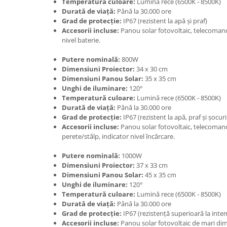
Temperatură culoare:
Lumină rece (6500K - 8500K)
Durată de viață:
Până la 30.000 ore
Grad de protecție:
IP67 (rezistent la apă și praf)
Accesorii incluse:
Panou solar fotovoltaic, telecomand
nivel baterie.
Putere nominală:
800W
Dimensiuni Proiector:
34 x 30 cm
Dimensiuni Panou Solar:
35 x 35 cm
Unghi de iluminare:
120°
Temperatură culoare:
Lumină rece (6500K - 8500K)
Durată de viață:
Până la 30.000 ore
Grad de protecție:
IP67 (rezistent la apă, praf și șocur
Accesorii incluse:
Panou solar fotovoltaic, telecoman
perete/stâlp, indicator nivel încărcare.
Putere nominală:
1000W
Dimensiuni Proiector:
37 x 33 cm
Dimensiuni Panou Solar:
45 x 35 cm
Unghi de iluminare:
120°
Temperatură culoare:
Lumină rece (6500K - 8500K)
Durată de viață:
Până la 30.000 ore
Grad de protecție:
IP67 (rezistență superioară la inte
Accesorii incluse:
Panou solar fotovoltaic de mari dim