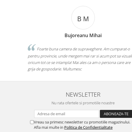
B M
Bujoreanu Mihai
eghere
Foarte buna camera de supraveghere. Am cumparat-o
erea
pentru provincie, unde mergem mai rar si acum pot sa vizualizez
e
oricum tot ce se intampla! Mai ales ca am o persona care are
grija de gospodarie. Multumesc
NEWSLETTER
Nu rata ofertele si promotiile noastre
Vreau sa primesc newsletter cu promotiile magazinului.
Afla mai multe in
Politica de Confidentialitate