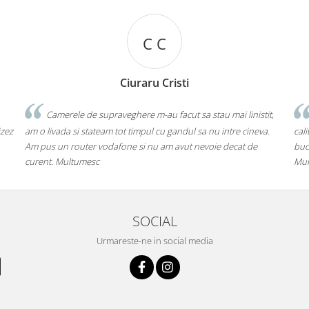
C C
Ciuraru Cristi
Camerele de supraveghere m-au facut sa stau mai linistit,
In 
am o livada si stateam tot timpul cu gandul sa nu intre cineva.
calitatea
Am pus un router vodafone si nu am avut nevoie decat de
bucatari
curent. Multumesc
Multumes
SOCIAL
Urmareste-ne in social media