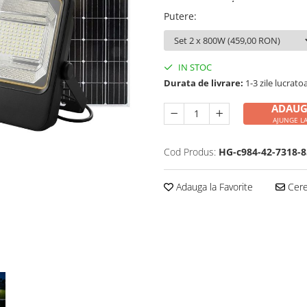
Putere
:
IN STOC
Durata de livrare:
1-3 zile lucrato
ADAUG
AJUNGE LA
Cod Produs:
HG-c984-42-7318-
Adauga la Favorite
Cere 