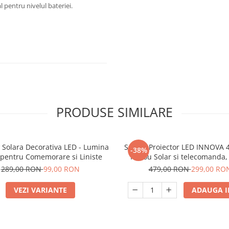
 pentru nivelul bateriei.
PRODUSE SIMILARE
 Solara Decorativa LED - Lumina
Set 2 x Proiector LED INNOVA
-38%
 pentru Comemorare si Liniste
Panou Solar si telecomanda, 
Cadou Surpriza
289,00 RON
99,00 RON
479,00 RON
299,00 RO
VEZI VARIANTE
ADAUGA I