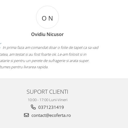
O N
Ovidiu Nicusor
prima faza am comandat doar o folie de tapet ca sa vad
Nu ma gandea
, am testat si au fost foarte ok. Le-am folosit si in
ambientul intr-o ca
e si pentru un perete de sufragerie si arata super.
esente. Va multu
 pentru livrarea rapida.
SUPORT CLIENTI
10:00 - 17:00 Luni-Vineri
0371231419
contact@ecoferta.ro