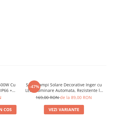
 400W Cu
Set 2 Lampi Solare Decorative Inger cu
Set 2 x P
-47%
-44%
IP66 +
LED, Iluminare Automata, Rezistente la
Panou So
Intemperii, IP44, 45 cm
N
169,00 RON
de la 89,00 RON
77
N COS
VEZI VARIANTE