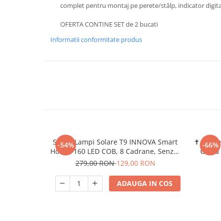
complet pentru montaj pe perete/stâlp, indicator digital
OFERTA CONTINE SET de 2 bucati
Informatii conformitate produs
Set 4x Lampi Solare T9 INNOVA Smart
✝️ Cruce
-54%
-66%
Home, 160 LED COB, 8 Cadrane, Senzor
Calda
Miscare, Panou Detașabil, IP66 +
279,00 RON
129,00 RON
Telecomandă, Cadou + Garanție 3 Ani
ADAUGA IN COS