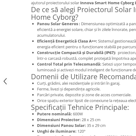
ajutorul proiectorului solar
Innova Smart Home Cyborg
De ce să alegi Proiectorul Solar
Home Cyborg?
Panou Solar Generos :
Dimensiunea optimizată a panou
eficientă a energiei solare, chiar și în zilele înnorate, 
acumulatorului.
Eficiență Energetică Clasa A++:
Sistemul gestionează
energia eficient pentru o funcționare stabilă pe parcursu
Construcție Compactă și Durabilă (IP67):
proiectoru
într-o carcasă robustă, complet protejată împotriva apei,
Control Total prin Telecomandă:
Setezi ușor tempori
luminoasă și activezi modul inteligent de funcționare de
Domenii de Utilizare Recomanda
Curți, grădini, alei rezidențiale și intrări în garaj.
Ferme, livezi și dependințe agricole.
Parcări private, depozite și zone de acces comerciale.
Orice spațiu exterior lipsit de conexiune la rețeaua elect
Specificații Tehnice Principale:
Putere nominală:
600W
Dimensiuni Proiector:
28 x 25 cm
Dimensiuni Panou Solar:
35 x 29 cm
Unghi de iluminare:
120°