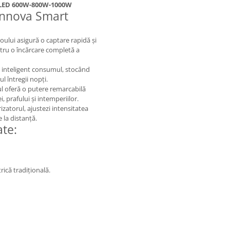
 LED 600W-800W-1000W
 Innova Smart
lui asigură o captare rapidă și
pentru o încărcare completă a
 inteligent consumul, stocând
l întregii nopți.
l oferă o putere remarcabilă
 prafului și intemperiilor.
zatorul, ajustezi intensitatea
 la distanță.
te:
rică tradițională.