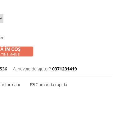
are
Ă ÎN COȘ
 TINE MÂINE!
8536
Ai nevoie de ajutor?
0371231419
informatii
Comanda rapida