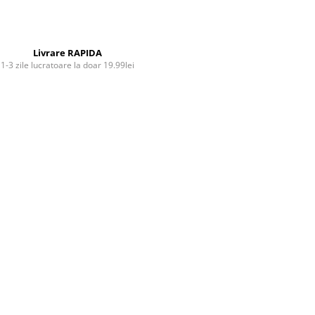
Livrare RAPIDA
1-3 zile lucratoare la doar 19.99lei