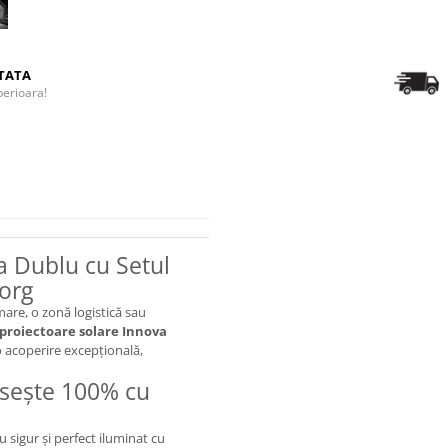
TATA
perioara!
a Dublu cu Setul
org
mare, o zonă logistică sau
 proiectoare solare Innova
o acoperire excepțională,
isește 100% cu
u sigur și perfect iluminat cu