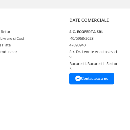
DATE COMERCIALE
e Retur
S.C. ECOFERTA SRL
 Livrare si Cost
J40/5968/2023
 Plata
47890940
Produselor
Str. Dr. Leonte Anastasievici
9
Bucuresti, Bucuresti - Sector
5
Contacteaza-ne