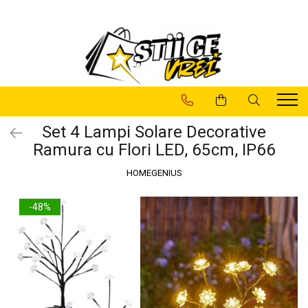
Pachete Promotionale
Casa Si Gradina
LAMPI SOLARE
Articole de Sarbatori
Baie
Decoratiuni
Camere Supraveghere
Decoratiuni
Lampi
Casa si Gradina
Gradina
Set 4 Lampi Solare Decorative
Ramura cu Flori LED, 65cm, IP66
Lampi Solare
Lampi Decorative
Sanatate si Intretinere
Utile
HOMEGENIUS
-48%