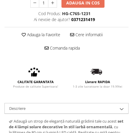
ADAUGA IN COS
Cod Produs:
HG-C765-1231
Ai nevoie de ajutor?
0371231419
Adauga la Favorite
Cere informatii
Comanda rapida
CALITATE GARANTATA
Livrare RAPIDA
Produse de calitate Superioara!
1-3 zile lucratoare la doar 19.99lei
Descriere
🌿 Adaugă un strop de eleganță naturală grădinii tale cu acest
set
de 4 lămpi solare decorative în stil iarbă ornamentală
, cu
înălțimea de 80 cm și lumină LED caldă. Realizate cu grijă pentru