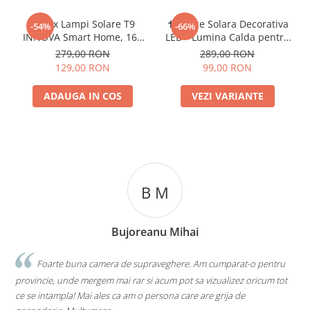
Set 4x Lampi Solare T9
✝️ Cruce Solara Decorativa
-54%
-66%
INNOVA Smart Home, 160
LED - Lumina Calda pentru
LED COB, 8 Cadrane, Senzor
Comemorare si Liniste
279,00 RON
289,00 RON
Miscare, Panou Detașabil,
129,00 RON
99,00 RON
IP66 + Telecomandă, Cadou
+ Garanție 3 Ani
ADAUGA IN COS
VEZI VARIANTE
B M
Bujoreanu Mihai
Foarte buna camera de supraveghere. Am cumparat-o pentru
provincie, unde mergem mai rar si acum pot sa vizualizez oricum tot
l
ce se intampla! Mai ales ca am o persona care are grija de
r