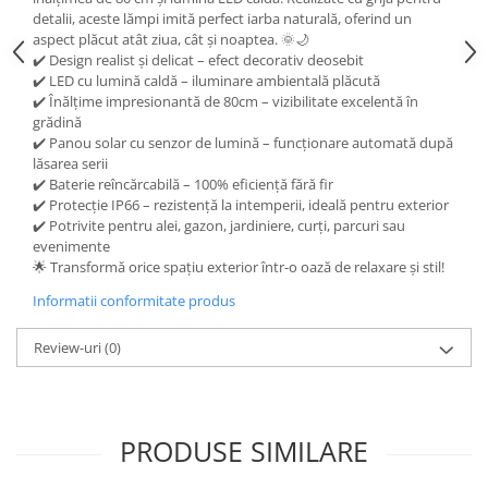
detalii, aceste lămpi imită perfect iarba naturală, oferind un
aspect plăcut atât ziua, cât și noaptea. 🌞🌙
✔️ Design realist și delicat – efect decorativ deosebit
✔️ LED cu lumină caldă – iluminare ambientală plăcută
✔️ Înălțime impresionantă de 80cm – vizibilitate excelentă în
grădină
✔️ Panou solar cu senzor de lumină – funcționare automată după
lăsarea serii
✔️ Baterie reîncărcabilă – 100% eficiență fără fir
✔️ Protecție IP66 – rezistență la intemperii, ideală pentru exterior
✔️ Potrivite pentru alei, gazon, jardiniere, curți, parcuri sau
evenimente
🌟 Transformă orice spațiu exterior într-o oază de relaxare și stil!
Informatii conformitate produs
Review-uri
(0)
PRODUSE SIMILARE