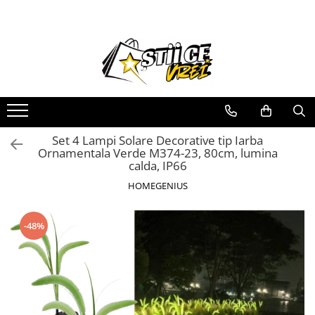
Pachete Promotionale
Casa Si Gradina
LAMPI SOLARE
Articole de Sarbatori
Baie
Decoratiuni
Camere Supraveghere
Decoratiuni
Lampi
Casa si Gradina
Gradina
Set 4 Lampi Solare Decorative tip Iarba
Lampi Solare
Lampi Decorative
Ornamentala Verde M374-23, 80cm, lumina
Sanatate si Intretinere
Utile
calda, IP66
HOMEGENIUS
-48%