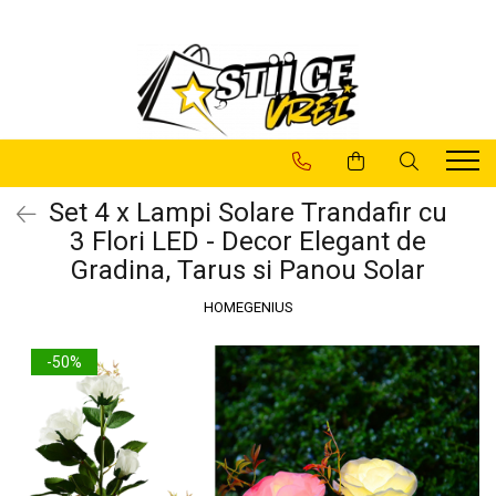
Pachete Promotionale
Casa Si Gradina
LAMPI SOLARE
Articole de Sarbatori
Baie
Decoratiuni
Camere Supraveghere
Decoratiuni
Lampi
Casa si Gradina
Gradina
Set 4 x Lampi Solare Trandafir cu
3 Flori LED - Decor Elegant de
Lampi Solare
Lampi Decorative
Gradina, Tarus si Panou Solar
Sanatate si Intretinere
Utile
HOMEGENIUS
-50%