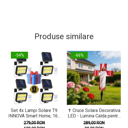
Produse similare
-54%
-66%
Set 4x Lampi Solare T9
✝️ Cruce Solara Decorativa
INNOVA Smart Home, 160
LED - Lumina Calda pentru
LED COB, 8 Cadrane,
Comemorare si Liniste
279,00 RON
289,00 RON
Senzor Miscare, Panou