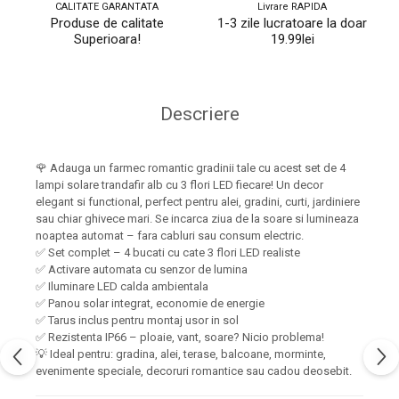
CALITATE GARANTATA
Livrare RAPIDA
Produse de calitate
1-3 zile lucratoare la doar
Superioara!
19.99lei
Descriere
🌹 Adauga un farmec romantic gradinii tale cu acest set de 4
lampi solare trandafir alb cu 3 flori LED fiecare! Un decor
elegant si functional, perfect pentru alei, gradini, curti, jardiniere
sau chiar ghivece mari. Se incarca ziua de la soare si lumineaza
noaptea automat – fara cabluri sau consum electric.
✅ Set complet – 4 bucati cu cate 3 flori LED realiste
✅ Activare automata cu senzor de lumina
✅ Iluminare LED calda ambientala
✅ Panou solar integrat, economie de energie
✅ Tarus inclus pentru montaj usor in sol
✅ Rezistenta IP66 – ploaie, vant, soare? Nicio problema!
💡 Ideal pentru: gradina, alei, terase, balcoane, morminte,
evenimente speciale, decoruri romantice sau cadou deosebit.