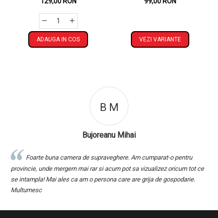
129,00 RON
99,00 RON
Detașabil, IP66 +
Telecomandă, Cadou +
Garanție 3 Ani
ADAUGA IN COS
VEZI VARIANTE
B M
Bujoreanu Mihai
Foarte buna camera de supraveghere. Am cumparat-o pentru
ru
provincie, unde mergem mai rar si acum pot sa vizualizez oricum tot ce
l
se intampla! Mai ales ca am o persona care are grija de gospodarie.
r
Multumesc