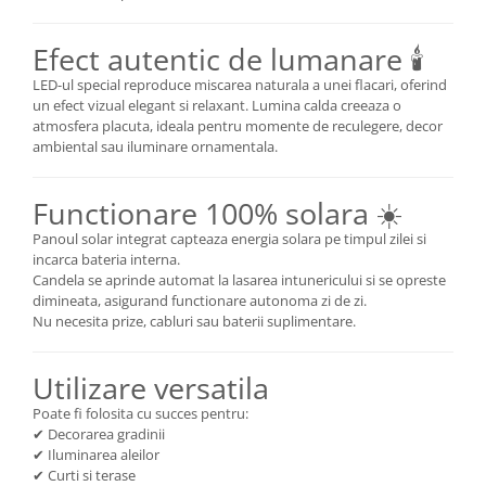
Efect autentic de lumanare 🕯️
LED-ul special reproduce miscarea naturala a unei flacari, oferind
un efect vizual elegant si relaxant. Lumina calda creeaza o
atmosfera placuta, ideala pentru momente de reculegere, decor
ambiental sau iluminare ornamentala.
Functionare 100% solara ☀️
Panoul solar integrat capteaza energia solara pe timpul zilei si
incarca bateria interna.
Candela se aprinde automat la lasarea intunericului si se opreste
dimineata, asigurand functionare autonoma zi de zi.
Nu necesita prize, cabluri sau baterii suplimentare.
Utilizare versatila
Poate fi folosita cu succes pentru:
✔ Decorarea gradinii
✔ Iluminarea aleilor
✔ Curti si terase