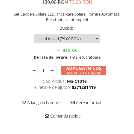
139,00 RON
79,00 RON
Set Candela Solara LED , Incarcare Solara, Pornire Automata,
Rezistenta la Intemperii
Bucati
:
IN STOC
Durata de livrare:
1-3 zile lucratoare
ADAUGĂ ÎN COȘ
AJUNGE LA TINE MÂINE!
Cod Produs:
HG-C1016
Ai nevoie de ajutor?
0371231419
Adauga la Favorite
Cere informatii
Comanda rapida