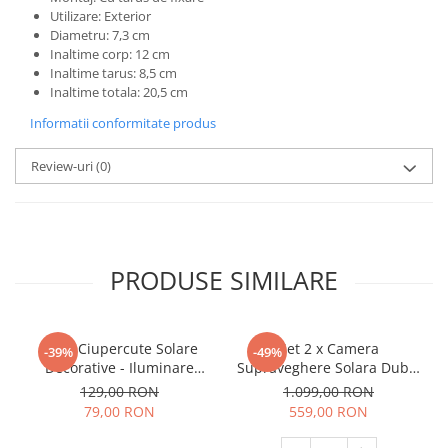
Utilizare: Exterior
Diametru: 7,3 cm
Inaltime corp: 12 cm
Inaltime tarus: 8,5 cm
Inaltime totala: 20,5 cm
Informatii conformitate produs
Review-uri
(0)
PRODUSE SIMILARE
Set 8 Ciupercute Solare
Set 2 x Camera
-39%
-49%
Decorative - Iluminare
Supraveghere Solara Dubla
Magica pentru Gradina Ta
INNOVA 4G , 6MP , Full HD,
129,00 RON
1.099,00 RON
PTZ 360°, baterie
79,00 RON
559,00 RON
12000mAh, 3 ani garantie