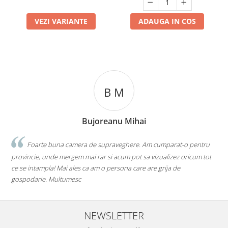
VEZI VARIANTE
ADAUGA IN COS
B M
Bujoreanu Mihai
Foarte buna camera de supraveghere. Am cumparat-o pentru
Cam
vincie, unde mergem mai rar si acum pot sa vizualizez oricum tot
livada s
se intampla! Mai ales ca am o persona care are grija de
router v
podarie. Multumesc
NEWSLETTER