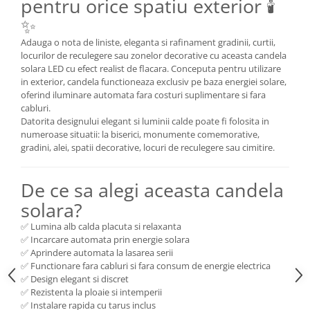
pentru orice spatiu exterior 🕯️
✨
Adauga o nota de liniste, eleganta si rafinament gradinii, curtii,
locurilor de reculegere sau zonelor decorative cu aceasta candela
solara LED cu efect realist de flacara. Conceputa pentru utilizare
in exterior, candela functioneaza exclusiv pe baza energiei solare,
oferind iluminare automata fara costuri suplimentare si fara
cabluri.
Datorita designului elegant si luminii calde poate fi folosita in
numeroase situatii: la biserici, monumente comemorative,
gradini, alei, spatii decorative, locuri de reculegere sau cimitire.
De ce sa alegi aceasta candela
solara?
✅ Lumina alb calda placuta si relaxanta
✅ Incarcare automata prin energie solara
✅ Aprindere automata la lasarea serii
✅ Functionare fara cabluri si fara consum de energie electrica
✅ Design elegant si discret
✅ Rezistenta la ploaie si intemperii
✅ Instalare rapida cu tarus inclus