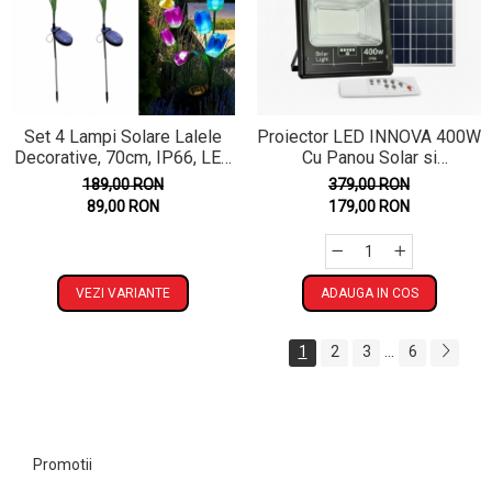
Set 4 Lampi Solare Lalele
Proiector LED INNOVA 400W
Decorative, 70cm, IP66, LED
Cu Panou Solar si
cu Senzor Lumina
telecomanda, IP66 + Cadou
189,00 RON
379,00 RON
Surpriza
89,00 RON
179,00 RON
VEZI VARIANTE
ADAUGA IN COS
...
1
2
3
6
Promotii