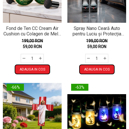
Fond de Ten CC Cream Air
Spray Nano Ceară Auto
Cushion cu Colagen de Melc,
pentru Luciu și Protecția
Nuanța 02 Natural Skin - 1+1
Caroseriei, 437 ml - 1+1
199,00 RON
199,00 RON
Cadou, Aplicator Burete
Cadou
59,00 RON
59,00 RON
ADAUGA IN COS
ADAUGA IN COS
-66%
-63%