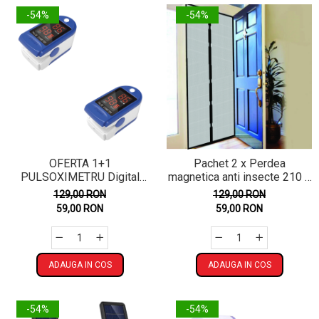
-54%
-54%
OFERTA 1+1
Pachet 2 x Perdea
PULSOXIMETRU Digital
magnetica anti insecte 210 x
pentru Deget
100 cm
129,00 RON
129,00 RON
59,00 RON
59,00 RON
ADAUGA IN COS
ADAUGA IN COS
-54%
-54%