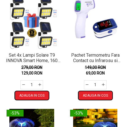
Set 4x Lampi Solare T9
Pachet Termometru Fara
INNOVA Smart Home, 160
Contact cu Infrarosu si
LED COB, 8 Cadrane, Senzor
Pulsoximetru Digital
279,00 RON
149,00 RON
Miscare, Panou Detașabil,
129,00 RON
69,00 RON
IP66 + Telecomandă, Cadou
+ Garanție 3 Ani
ADAUGA IN COS
ADAUGA IN COS
-53%
-53%