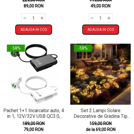
229,00 RON
119,00 RON
Ornament pentru Curte si
rechizite scolare, multicolor,
89,00 RON
49,00 RON
Flori
19 cm X 13 cm
ADAUGA IN COS
ADAUGA IN COS
-58%
-58%
Pachet 1+1 Incarcator auto, 4
Set 2 Lampi Solare
in 1, 12V/32V USB QC3.0,
Decorative de Gradina Tip
40W, cablu de 1,7 m
Papadie, 72 cm, 6 Ramuri
189,00 RON
159,00 RON
Flexibile, 60 LED , Lumina
79,00 RON
de la 69,00 RON
Alb Cald