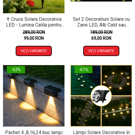
✝️ Cruce Solara Decorativa
Set 2 Decoratiuni Solare cu
LED - Lumina Calda pentru
Zane LED, Alb Cald sau
Comemorare si Liniste
Multicolor - Iluminare
289,00 RON
189,00 RON
Ambientala pentru Gradina,
99,00 RON
69,00 RON
Terasa si Balcon
VEZI VARIANTE
VEZI VARIANTE
-63%
-61%
Pachet 4 ,8,16,24 buc lampi
Lămpi Solare Decorative în