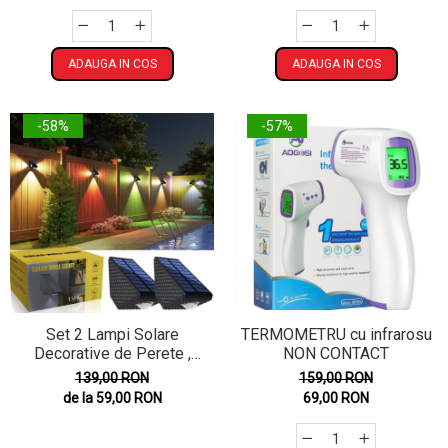
ADAUGA IN COS
ADAUGA IN COS
-58%
-57%
Set 2 Lampi Solare
TERMOMETRU cu infrarosu
Decorative de Perete ,
NON CONTACT
Lumina in 3 Directii ,
139,00 RON
159,00 RON
Mullticolor , Alb rece , Alb
de la 59,00 RON
69,00 RON
Cald