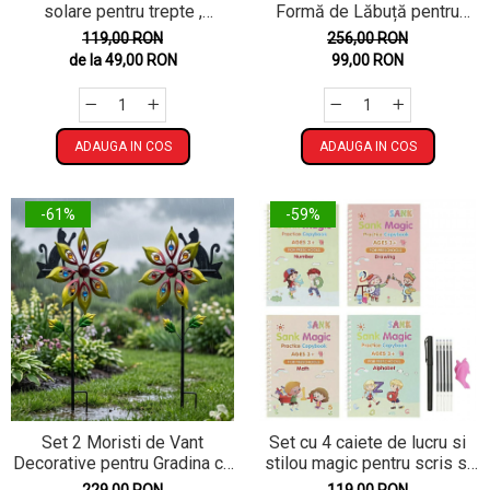
solare pentru trepte ,
Formă de Lăbuță pentru
balustrada ,glaf , lumina
Grădină - Set 2 sau 4 Bucăți,
119,00 RON
256,00 RON
calda/rece
LED Alb Cald
de la 49,00 RON
99,00 RON
ADAUGA IN COS
ADAUGA IN COS
-61%
-59%
Set 2 Moristi de Vant
Set cu 4 caiete de lucru si
Decorative pentru Gradina cu
stilou magic pentru scris si
Pisicuta, Metalice, 119 cm,
desenat Sank Magic,