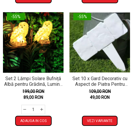
-55%
-55%
Set 2 Lămpi Solare Bufniță
Set 10 x Gard Decorativ cu
Albă pentru Grădină, Lumină
Aspect de Piatra Pentru
Caldă, Țăruș 45 cm
Gazon sau Flori
199,00 RON
109,00 RON
89,00 RON
49,00 RON
ADAUGA IN COS
VEZI VARIANTE