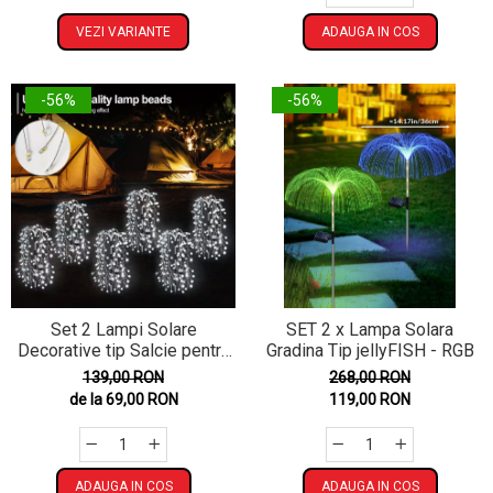
VEZI VARIANTE
ADAUGA IN COS
-56%
-56%
Set 2 Lampi Solare
SET 2 x Lampa Solara
Decorative tip Salcie pentru
Gradina Tip jellyFISH - RGB
Curte si Gradina, 120 LED-uri,
139,00 RON
268,00 RON
Lumina
de la 69,00 RON
119,00 RON
Calda/Rece/Multicolor
ADAUGA IN COS
ADAUGA IN COS