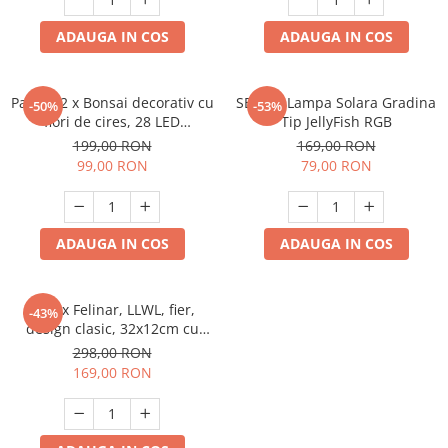
ADAUGA IN COS
ADAUGA IN COS
Pachet 2 x Bonsai decorativ cu
SET 2 x Lampa Solara Gradina
-50%
-53%
flori de cires, 28 LED
Tip JellyFish RGB
Multicolor
199,00 RON
169,00 RON
99,00 RON
79,00 RON
ADAUGA IN COS
ADAUGA IN COS
Set 2x Felinar, LLWL, fier,
-43%
design clasic, 32x12cm cu
brat suport
298,00 RON
169,00 RON