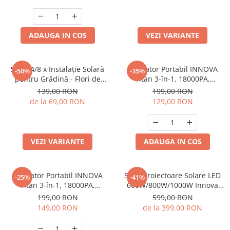
Intemperii
ADAUGA IN COS
VEZI VARIANTE
Set 2/4/8 x Instalație Solară
Aspirator Portabil INNOVA
-50%
-35%
pentru Grădină - Flori de
Titan 3-în-1, 18000PA,
Cireș cu 50 LED-uri, Alb Rece
Reîncărcabil + CADOU
139,00 RON
199,00 RON
SURPRIZA
de la 69,00 RON
129,00 RON
VEZI VARIANTE
ADAUGA IN COS
Aspirator Portabil INNOVA
Set 2 Proiectoare Solare LED
-25%
-41%
Titan 3-în-1, 18000PA,
600W/800W/1000W Innova
Reîncărcabil, Suflare &
Smart Home Cyborg, IP67,
199,00 RON
599,00 RON
Absorbție, Ideal Casă, Mașină,
Panou Solar și Telecomandă
149,00 RON
de la 399,00 RON
Birou