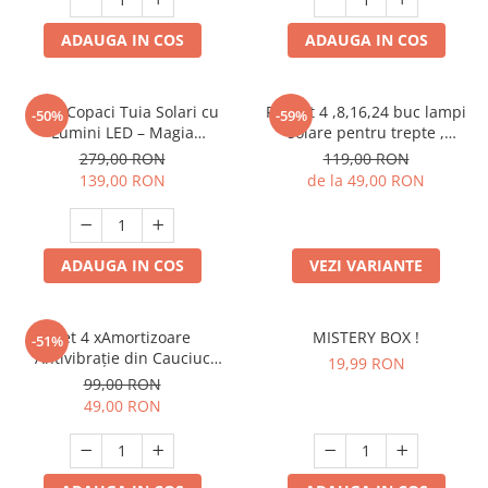
ADAUGA IN COS
ADAUGA IN COS
Set 4 Copaci Tuia Solari cu
Pachet 4 ,8,16,24 buc lampi
-50%
-59%
Lumini LED – Magia
solare pentru trepte ,
Sărbătorilor în Grădina Ta
balustrada ,glaf , lumina
279,00 RON
119,00 RON
calda/rece
139,00 RON
de la 49,00 RON
ADAUGA IN COS
VEZI VARIANTE
Set 4 xAmortizoare
MISTERY BOX !
-51%
Antivibrație din Cauciuc
19,99 RON
pentru Mașină de Spălat și
99,00 RON
Uscător, Antiderapante,
49,00 RON
Rezistente la Apă și Zgomot