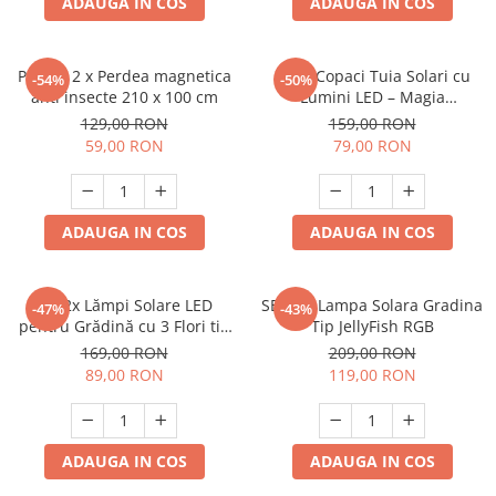
ADAUGA IN COS
ADAUGA IN COS
Pachet 2 x Perdea magnetica
Set 2 Copaci Tuia Solari cu
-54%
-50%
anti insecte 210 x 100 cm
Lumini LED – Magia
Sărbătorilor în Grădina Ta
129,00 RON
159,00 RON
59,00 RON
79,00 RON
ADAUGA IN COS
ADAUGA IN COS
Set 2x Lămpi Solare LED
SET 4 x Lampa Solara Gradina
-47%
-43%
pentru Grădină cu 3 Flori tip
Tip JellyFish RGB
Floarea Soarelui, 10 Micro-
169,00 RON
209,00 RON
LED-uri pe Floare, Înălțime 70
89,00 RON
119,00 RON
cm, Rezistente la Intemperii,
IP65
ADAUGA IN COS
ADAUGA IN COS