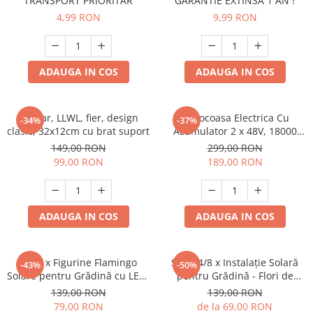
TRANSPORT PRIORITAR
GARANTIE EXTINSA 1 AN !
4,99 RON
9,99 RON
ADAUGA IN COS
ADAUGA IN COS
Felinar, LLWL, fier, design
Motocoasa Electrica Cu
-34%
-37%
clasic, 32x12cm cu brat suport
Acumulator 2 x 48V, 18000
RPM , Extensibila + 9 Accesorii
149,00 RON
299,00 RON
99,00 RON
189,00 RON
ADAUGA IN COS
ADAUGA IN COS
Set 3 x Figurine Flamingo
Set 2/4/8 x Instalație Solară
-43%
-50%
Solare pentru Grădină cu LED-
pentru Grădină - Flori de
uri, Panou Solar și Senzor de
Cireș cu 50 LED-uri, Alb Cald
139,00 RON
139,00 RON
Lumină, Rezistente la
79,00 RON
de la 69,00 RON