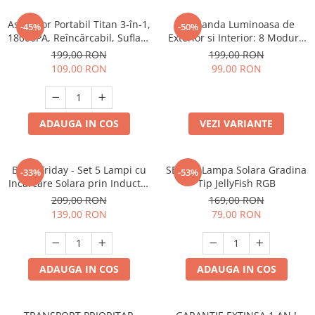
Aspirator Portabil Titan 3‑în‑1,
Ghirlanda Luminoasa de
-45%
-50%
18000PA, Reîncărcabil, Suflare
Exterior si Interior: 8 Moduri,
& Absorbție, Ideal Casă,
Interconectabila (Variante
199,00 RON
199,00 RON
Mașină, Birou
220V / Panou Solar) 10m |
109,00 RON
99,00 RON
20m | 30m
ADAUGA IN COS
VEZI VARIANTE
Black Friday - Set 5 Lampi cu
SET 2 x Lampa Solara Gradina
-33%
-53%
Incarcare Solara prin Inductie
Tip JellyFish RGB
160 LED-uri COB,
209,00 RON
169,00 RON
telecomanda
139,00 RON
79,00 RON
ADAUGA IN COS
ADAUGA IN COS