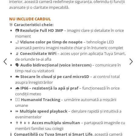
interior, această cameră redefinește siguranța, oferindu-ți funcții
avansate și o claritate impecabilă.
NU INCLUDE CARDUL
🎯
Caracteristici cheie:
📷
Rezoluție Full HD 3MP
– imagini clare și detaliate în orice
moment
🌙
Viziune color pe timp de noapte
– tehnologie LED
avansată pentru imagini realiste chiar și în întuneric complet
📡
Conectivitate WiFi
– acces ușor prin aplicația Tuya Smart,
de oriunde te-ai afla
🗣️
Audio bidirecțional (voice intercom)
– comunicare în
timp real cu vizitatorii
☁️
Stocare în cloud și pe card microSD
– ai control total
asupra înregistrărilor
🌧️
IP66 – rezistență la apă și praf
– funcționează în orice
condiții meteo
🧍‍♂️
Humanoid Tracking
– urmărire automată a mișcării
umane
⏩
Multiple speed playback
– derulare rapidă și intuitivă a
evenimentelor
👨‍👩‍👧‍👦
Acces multiplu simultan
– partajează imaginile cu
membrii familiei sau colegii
📱
Compatibilă cu Tuya Smart și Smart Life
, această cameră