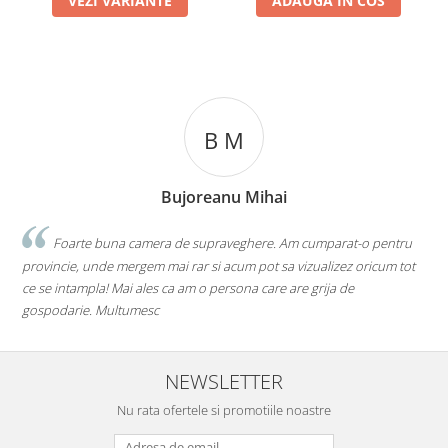
VEZI VARIANTE
ADAUGA IN COS
B M
Bujoreanu Mihai
Foarte buna camera de supraveghere. Am cumparat-o pentru
provincie, unde mergem mai rar si acum pot sa vizualizez oricum tot
l
ce se intampla! Mai ales ca am o persona care are grija de
r
gospodarie. Multumesc
NEWSLETTER
Nu rata ofertele si promotiile noastre