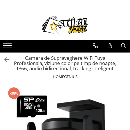
Pachete Promotionale
Casa Si Gradina
LAMPI SOLARE
Articole de Sarbatori
Baie
Decoratiuni
Camere Supraveghere
Decoratiuni
Lampi
Casa si Gradina
Gradina
Camera de Supraveghere WiFi Tuya
Lampi Solare
Lampi Decorative
Profesionala, viziune color pe timp de noapte,
Sanatate si Intretinere
Utile
IP66, audio bidirectional, tracking inteligent
HOMEGENIUS
-38%