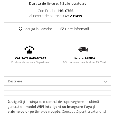
Durata de livrare:
1-3 zile lucratoare
Cod Produs:
HG-C766
Ai nevoie de ajutor?
0371231419
Adauga la Favorite
Cere informatii
CALITATE GARANTATA
Livrare RAPIDA
Produse de calitate Superioara!
1-3 zile lucratoare la doar 19.99lei
Descriere
🔒 Asigură-ți locuința cu o cameră de supraveghere de ultimă
generație –
model WiFi inteligent cu integrare Tuya și
viziune color pe timp de noapte
. Concepută pentru exterior și