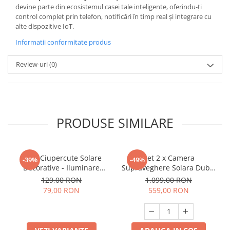
devine parte din ecosistemul casei tale inteligente, oferindu-ți
control complet prin telefon, notificări în timp real și integrare cu
alte dispozitive IoT.
Informatii conformitate produs
Review-uri
(0)
PRODUSE SIMILARE
Set 8 Ciupercute Solare
Set 2 x Camera
-39%
-49%
Decorative - Iluminare
Supraveghere Solara Dubla
Magica pentru Gradina Ta
INNOVA 4G , 6MP , Full HD,
129,00 RON
1.099,00 RON
PTZ 360°, baterie
79,00 RON
559,00 RON
12000mAh, 3 ani garantie