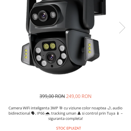
399,00 RON
249,00 RON
Camera WiFi inteligenta 3MP 🎯 cu viziune color noaptea 🌙, audio
bidirectional 🗣️, IP66 🌧️, tracking uman 👤 si control prin Tuya 📱 –
siguranta completa!
STOC EPUIZAT